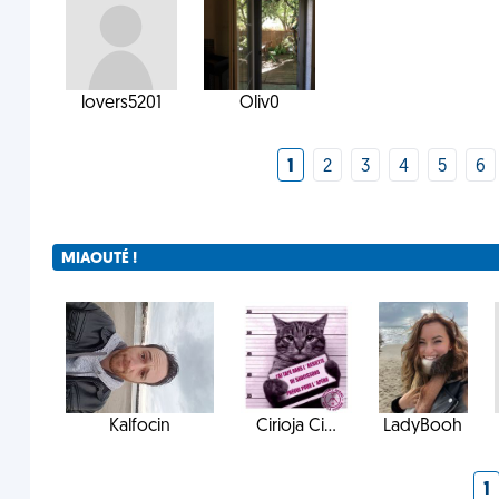
lovers5201
Oliv0
1
2
3
4
5
6
MIAOUTÉ !
Kalfocin
Cirioja Ci...
LadyBooh
1