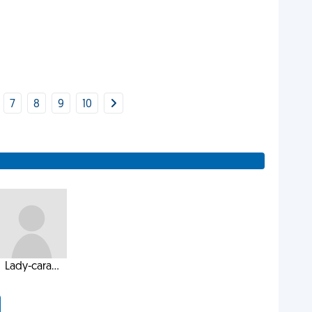
7
8
9
10
Lady-cara...