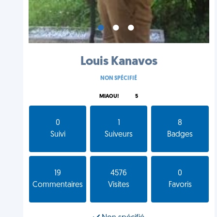
•
•
•
Louis Kanavos
NON SPÉCIFIÉ
MIAOU!
5
0
1
8
Suivi
Suiveurs
Badges
19
4576
0
Commentaires
Visites
Favoris