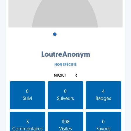
•
•
•
LoutreAnonym
NON SPÉCIFIÉ
MIAOU!
0
0
0
4
Suivi
Suiveurs
Badges
3
1108
0
Commentaires
Visites
Favoris