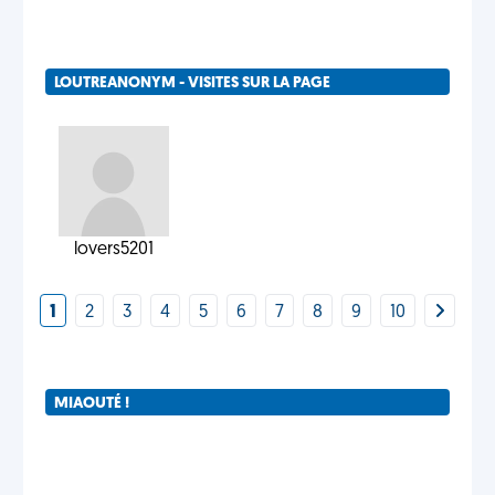
LOUTREANONYM - VISITES SUR LA PAGE
lovers5201
1
2
3
4
5
6
7
8
9
10
MIAOUTÉ !