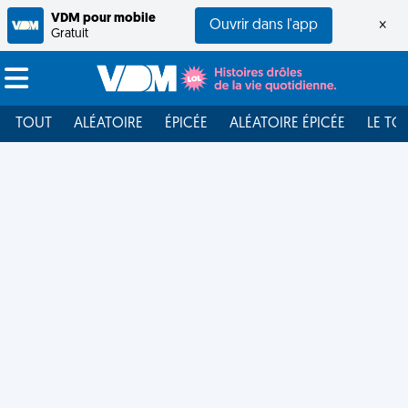
VDM pour mobile
Ouvrir dans l'app
×
Gratuit
TOUT
ALÉATOIRE
ÉPICÉE
ALÉATOIRE ÉPICÉE
LE TO