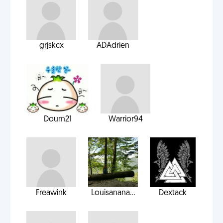
grjskcx
ADAdrien
Doum21
Warrior94
Freawink
Louisanana...
Dextack