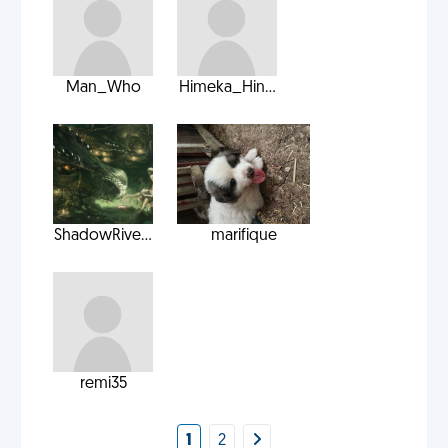
Man_Who
Himeka_Hin...
ShadowRive...
marifique
remi35
1
2