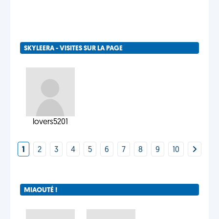
SKYLEERA - VISITES SUR LA PAGE
lovers5201
1
2
3
4
5
6
7
8
9
10
MIAOUTÉ !