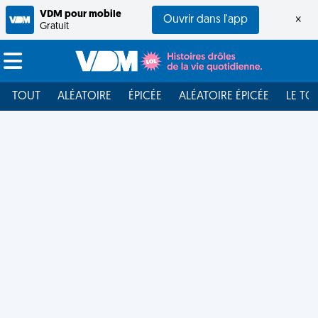
VDM pour mobile
Ouvrir dans l'app
×
Gratuit
TOUT
ALÉATOIRE
ÉPICÉE
ALÉATOIRE ÉPICÉE
LE TO