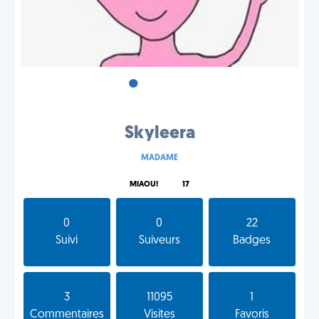
•
•
•
Skyleera
MADAME
MIAOU!
17
0
0
22
Suivi
Suiveurs
Badges
3
11095
1
Commentaires
Visites
Favoris