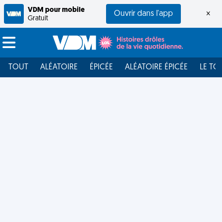
VDM pour mobile
Ouvrir dans l'app
×
Gratuit
TOUT
ALÉATOIRE
ÉPICÉE
ALÉATOIRE ÉPICÉE
LE TO