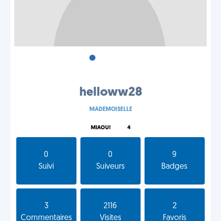
•
•
•
helloww28
MADEMOISELLE
MIAOU!
4
0
0
9
Suivi
Suiveurs
Badges
3
2116
2
Commentaires
Visites
Favoris