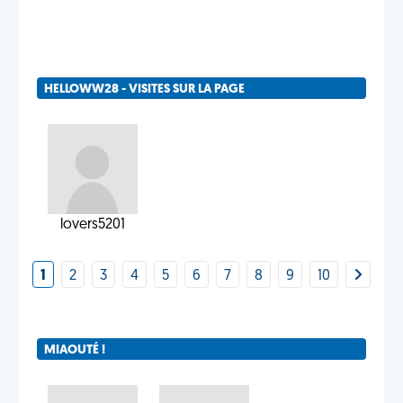
HELLOWW28 - VISITES SUR LA PAGE
lovers5201
1
2
3
4
5
6
7
8
9
10
MIAOUTÉ !