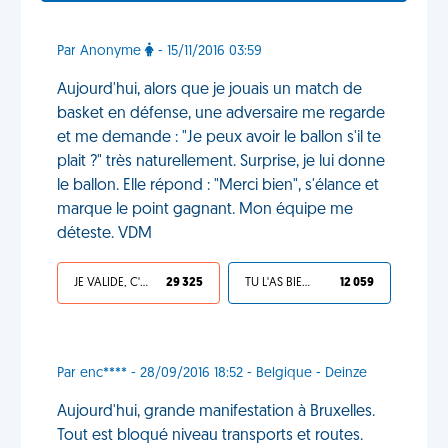
Par Anonyme
- 15/11/2016 03:59
Aujourd'hui, alors que je jouais un match de
basket en défense, une adversaire me regarde
et me demande : "Je peux avoir le ballon s'il te
plait ?" très naturellement. Surprise, je lui donne
le ballon. Elle répond : "Merci bien", s'élance et
marque le point gagnant. Mon équipe me
déteste. VDM
JE VALIDE, C'EST UNE VDM
29 325
TU L'AS BIEN MÉRITÉ
12 059
Par enc**** - 28/09/2016 18:52 - Belgique - Deinze
Aujourd'hui, grande manifestation à Bruxelles.
Tout est bloqué niveau transports et routes.