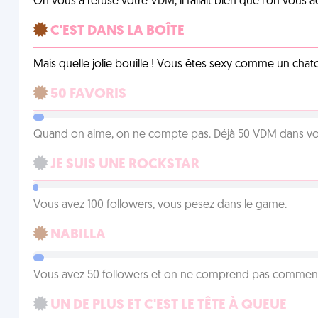
On vous a refusé votre VDM, il fallait bien que l'on vous
C'EST DANS LA BOÎTE
Mais quelle jolie bouille ! Vous êtes sexy comme un chat
50 FAVORIS
Quand on aime, on ne compte pas. Déjà 50 VDM dans vos 
JE SUIS UNE ROCKSTAR
Vous avez 100 followers, vous pesez dans le game.
NABILLA
Vous avez 50 followers et on ne comprend pas comment 
UN DE PLUS ET C'EST LE TÊTE À QUEUE