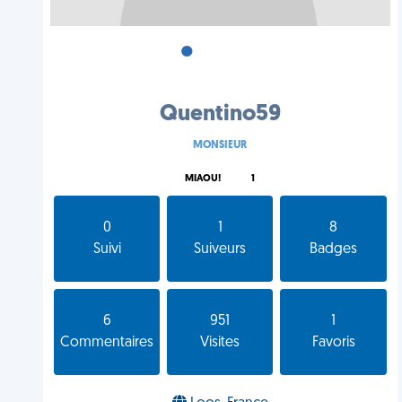
•
•
•
Quentino59
MONSIEUR
MIAOU!
1
0
1
8
Suivi
Suiveurs
Badges
6
951
1
Commentaires
Visites
Favoris