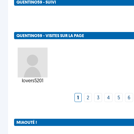
QUENTINO59 - SUIVI
QUENTINO59 - VISITES SUR LA PAGE
lovers5201
1
2
3
4
5
6
MIAOUTÉ !