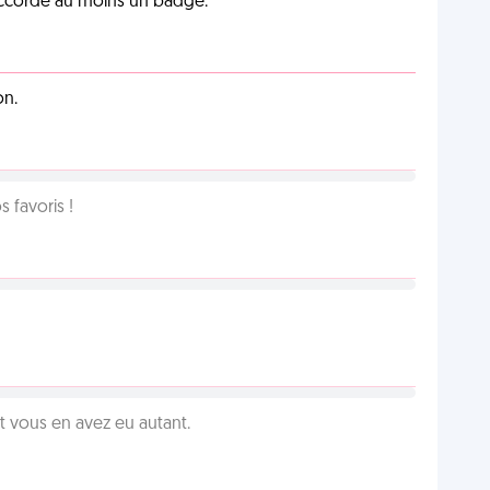
 accorde au moins un badge.
on.
favoris !
vous en avez eu autant.