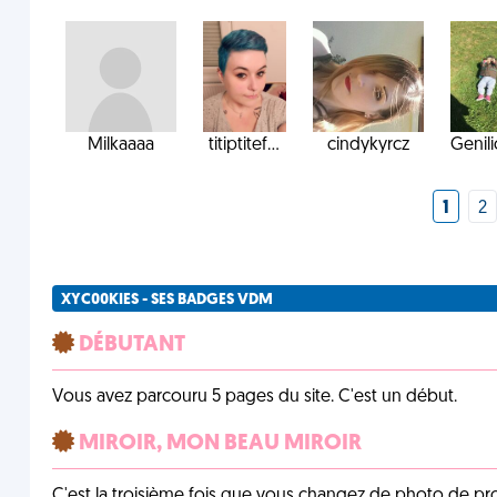
Milkaaaa
titiptitef...
cindykyrcz
Genili
1
2
XYC00KIES - SES BADGES VDM
DÉBUTANT
Vous avez parcouru 5 pages du site. C'est un début.
MIROIR, MON BEAU MIROIR
C'est la troisième fois que vous changez de photo de prof