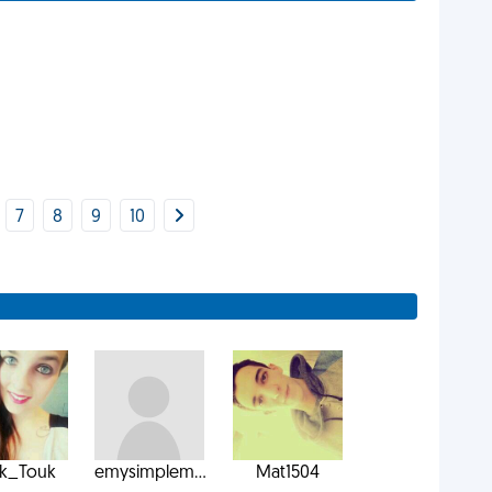
7
8
9
10
k_Touk
emysimplem...
Mat1504