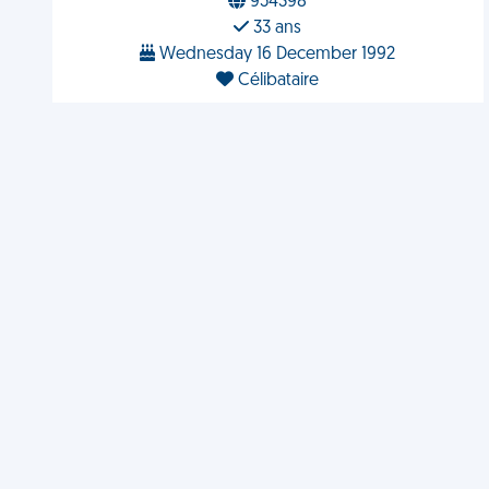
954398
33 ans
Wednesday 16 December 1992
Célibataire