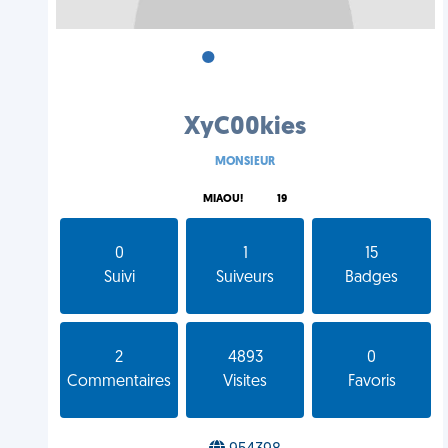
•
•
•
XyC00kies
MONSIEUR
MIAOU!
19
0
1
15
Suivi
Suiveurs
Badges
2
4893
0
Commentaires
Visites
Favoris