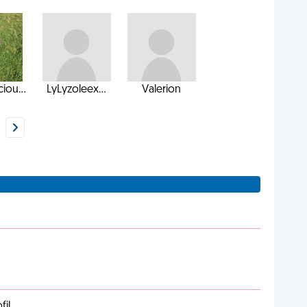
ciou...
LyLyzoleex...
Valerion
il.