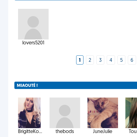
lovers5201
1
2
3
4
5
6
MIAOUTÉ !
BrigitteKo...
thebods
JuneJulie
Tou