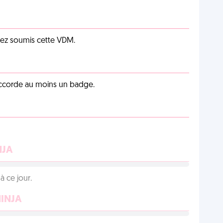
vez soumis cette VDM.
 accorde au moins un badge.
NJA
 ce jour.
NINJA