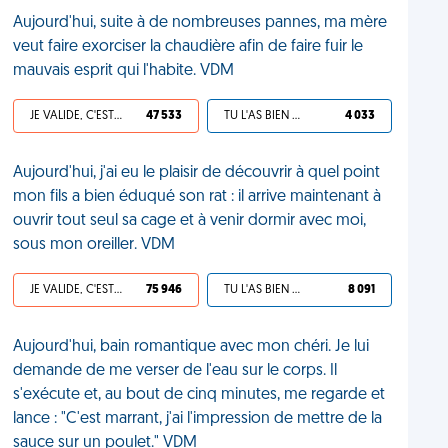
Aujourd'hui, suite à de nombreuses pannes, ma mère
veut faire exorciser la chaudière afin de faire fuir le
mauvais esprit qui l'habite. VDM
JE VALIDE, C'EST UNE VDM
47 533
TU L'AS BIEN MÉRITÉ
4 033
Aujourd'hui, j'ai eu le plaisir de découvrir à quel point
mon fils a bien éduqué son rat : il arrive maintenant à
ouvrir tout seul sa cage et à venir dormir avec moi,
sous mon oreiller. VDM
JE VALIDE, C'EST UNE VDM
75 946
TU L'AS BIEN MÉRITÉ
8 091
Aujourd'hui, bain romantique avec mon chéri. Je lui
demande de me verser de l'eau sur le corps. Il
s'exécute et, au bout de cinq minutes, me regarde et
lance : "C'est marrant, j'ai l'impression de mettre de la
sauce sur un poulet." VDM