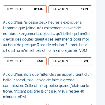
JE VALIDE, C'EST UNE VDM
89 676
TU L'AS BIEN MÉRITÉ
9 289
Aujourd'hui, j'ai passé deux heures à expliquer à
l'homme que j'aime, très calmement et avec de
nombreux arguments objectifs, qu'il fallait qu'il arrête
d'avoir des doutes quant à ses sentiments pour moi
au bout de presque 3 ans de relation. En bref, il m'a
dit qu'il ne m'aimait pas et ne m'aimera jamais. VDM
JE VALIDE, C'EST UNE VDM
3 511
TU L'AS BIEN MÉRITÉ
719
Aujourd’hui, alors que j’attendais un appel urgent d’un
bailleur social, j’ai eu envie de faire la grosse
commission. Celle-ci m’a appelée quand j’étais sur le
trône. N’osant pas tirer la chasse, j’y suis restée 40
minutes. VDM