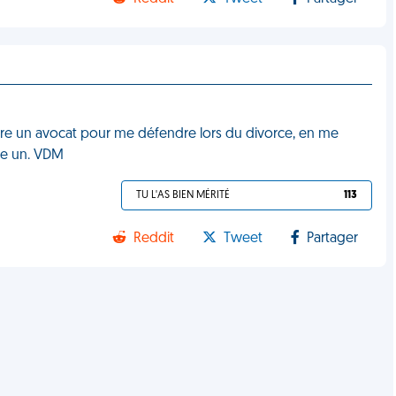
re un avocat pour me défendre lors du divorce, en me
ême un. VDM
TU L'AS BIEN MÉRITÉ
113
Reddit
Tweet
Partager