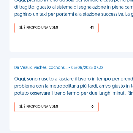
Oggi, prendo il treno da sola per tornare a casa per la pr
di tragitto: guasto al sistema di segnalazione in piena c
paghino un taxi per portarmi alla stazione successiva. La 
SÌ, È PROPRIO UNA VDM!
41
Da Veaux, vaches, cochons... - 05/06/2025 07:32
Oggi, sono riuscito a lasciare il lavoro in tempo per prend
problema con la metropolitana più tardi, arrivo giusto in 
potuto osservare il treno fermo per due lunghi minuti. R
SÌ, È PROPRIO UNA VDM!
0