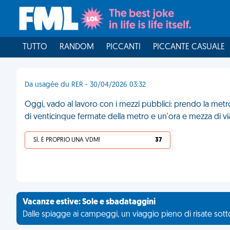
TUTTO
RANDOM
PICCANTI
PICCANTE CASUALE
Da usagée du RER - 30/04/2026 03:32
Oggi, vado al lavoro con i mezzi pubblici: prendo la met
di venticinque fermate della metro e un'ora e mezza di v
SÌ, È PROPRIO UNA VDM!
37
Vacanze estive: Sole e sbadataggini
Dalle spiagge ai campeggi, un viaggio pieno di risate sotto 