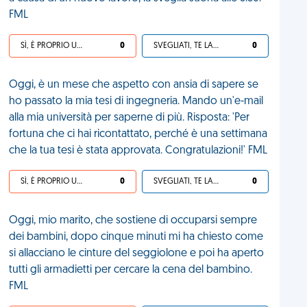
FML
SÌ, È PROPRIO UNA VDM!
0
SVEGLIATI, TE LA SEI CERCATA!
0
Oggi, è un mese che aspetto con ansia di sapere se
ho passato la mia tesi di ingegneria. Mando un'e-mail
alla mia università per saperne di più. Risposta: 'Per
fortuna che ci hai ricontattato, perché è una settimana
che la tua tesi è stata approvata. Congratulazioni!' FML
SÌ, È PROPRIO UNA VDM!
0
SVEGLIATI, TE LA SEI CERCATA!
0
Oggi, mio marito, che sostiene di occuparsi sempre
dei bambini, dopo cinque minuti mi ha chiesto come
si allacciano le cinture del seggiolone e poi ha aperto
tutti gli armadietti per cercare la cena del bambino.
FML