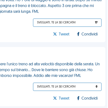
ima volta. Ho 7 ore di viaggio e sono in ansia. Dopo 30 minuti
ampagna e il treno è bloccato. Aspetto 3 ore prima che mi
giornata sarà lunga. FML
SVEGLIATI, TE LA SEI CERCATA!
17
Tweet
Condividi
ere l'unico treno ad alta velocità disponibile della serata. Un
tempo sul binario... Dove le barriere sono già chiuse. Ho
imborso impossibile. Addio alle mie vacanze! FML
SVEGLIATI, TE LA SEI CERCATA!
0
Tweet
Condividi