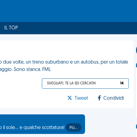
IL TOP
ro due volte, un treno suburbano e un autobus, per un totale
iaggio. Sono stanca. FML
SVEGLIATI, TE LA SEI CERCATA!
14
Tweet
Condividi
il sole... e qualche scottatura!
Più…