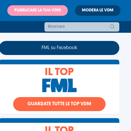
PUBBLICARE LA TUA VDM
MODERA LE VDM
FML su Facebook
IL TOP
GUARDATE TUTTE LE TOP VDM