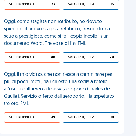
SÌ, È PROPRIO UNA VDM!
37
SVEGLIATI, TE LA SEI CERCATA!
15
Oggi, come stagista non retribuito, ho dovuto
spiegare al nuovo stagista retribuito, fresco di una
scuola prestigiosa, come si fa il copia-incolla in un
documento Word. Tre volte di fila. FML
SÌ, È PROPRIO UNA VDM!
46
SVEGLIATI, TE LA SEI CERCATA!
20
Oggi, il mio vicino, che non riesce a camminare per
più di pochi metri, ha richiesto una sedia a rotelle
all'uscita dall'aereo a Roissy (aeroporto Charles de
Gaulle). Servizio offerto dall'aeroporto. Ha aspettato
tre ore. FML
SÌ, È PROPRIO UNA VDM!
39
SVEGLIATI, TE LA SEI CERCATA!
18