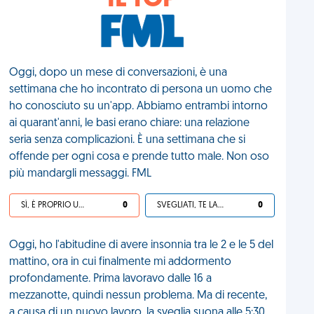
IL TOP
Oggi, dopo un mese di conversazioni, è una
settimana che ho incontrato di persona un uomo che
ho conosciuto su un'app. Abbiamo entrambi intorno
ai quarant'anni, le basi erano chiare: una relazione
seria senza complicazioni. È una settimana che si
offende per ogni cosa e prende tutto male. Non oso
più mandargli messaggi. FML
SÌ, È PROPRIO UNA VDM!
0
SVEGLIATI, TE LA SEI CERCATA!
0
Oggi, ho l'abitudine di avere insonnia tra le 2 e le 5 del
mattino, ora in cui finalmente mi addormento
profondamente. Prima lavoravo dalle 16 a
mezzanotte, quindi nessun problema. Ma di recente,
a causa di un nuovo lavoro, la sveglia suona alle 5:30.