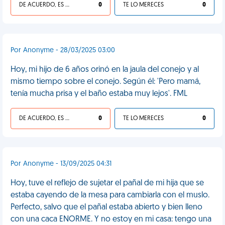
DE ACUERDO, ES UNA VIDA HP
0
TE LO MERECES
0
Por Anonyme - 28/03/2025 03:00
Hoy, mi hijo de 6 años orinó en la jaula del conejo y al
mismo tiempo sobre el conejo. Según él: 'Pero mamá,
tenía mucha prisa y el baño estaba muy lejos'. FML
DE ACUERDO, ES UNA VIDA HP
0
TE LO MERECES
0
Por Anonyme - 13/09/2025 04:31
Hoy, tuve el reflejo de sujetar el pañal de mi hija que se
estaba cayendo de la mesa para cambiarla con el muslo.
Perfecto, salvo que el pañal estaba abierto y bien lleno
con una caca ENORME. Y no estoy en mi casa: tengo una