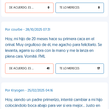
DE ACUERDO, ES UNA VIDA HP
0
TE LO MERECES
0
Por courbe - 28/10/2025 07:31
Hoy, mi hijo de 20 meses hace su primera caca en el
orinal. Muy orgulloso de él, me agacho para felicitarlo. Se
levanta, agarra su obra con la mano y me la lanza en
plena cara. Vomité. FML
DE ACUERDO, ES UNA VIDA HP
41
TE LO MERECES
17
Por Kryogen - 25/02/2025 04:16
Hoy, siendo un padre primerizo, intenté cambiar a mi hijo
colocándolo boca abajo para ver si era mejor... Justo en