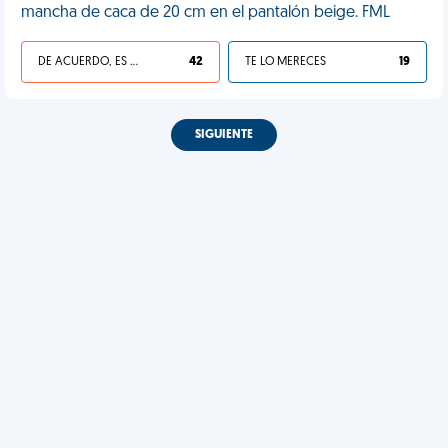
mancha de caca de 20 cm en el pantalón beige. FML
DE ACUERDO, ES UNA VIDA HP
42
TE LO MERECES
19
SIGUIENTE