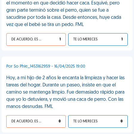
el momento en que decidió hacer caca. Esquivé, pero
gran parte terminó sobre el perro, quien se fue a
sacudirse por toda la casa. Desde entonces, huye cada
vez que el bebé se tira un pedo. FML
DE ACUERDO, ES UNA VIDA HP
1
TE LO MERECES
1
Por So Phie_1453162959 - 16/04/2025 19:00
Hoy, a mi hijo de 2 años le encanta la limpieza y hacer las
tareas del hogar. Durante un paseo, insiste en que el
camino se mantenga limpio. Fue demasiado rápido para
que yo lo detuviera, y movió una caca de perro. Con las
manos desnudas. FML
DE ACUERDO, ES UNA VIDA HP
0
TE LO MERECES
0