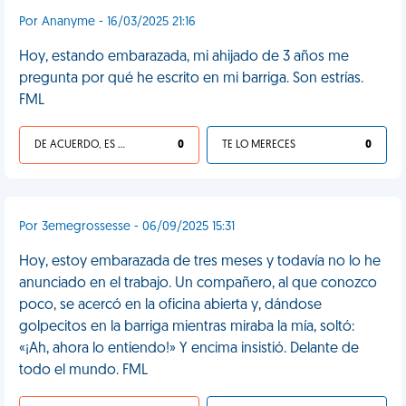
Por Ananyme - 16/03/2025 21:16
Hoy, estando embarazada, mi ahijado de 3 años me
pregunta por qué he escrito en mi barriga. Son estrías.
FML
DE ACUERDO, ES UNA VIDA HP
0
TE LO MERECES
0
Por 3emegrossesse - 06/09/2025 15:31
Hoy, estoy embarazada de tres meses y todavía no lo he
anunciado en el trabajo. Un compañero, al que conozco
poco, se acercó en la oficina abierta y, dándose
golpecitos en la barriga mientras miraba la mía, soltó:
«¡Ah, ahora lo entiendo!» Y encima insistió. Delante de
todo el mundo. FML