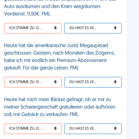
Auto ausräumen und den Kram wegräumen.
Verdienst: 11,50€. FML
ICH STIMME ZU, DEIN LEBEN IST SCHEISSE
0
DU HAST ES VERDIENT
0
Heute hat die amerikanische Justiz Megaupload
geschlossen. Gestern, nach Monaten des Zögerns,
habe ich mir endlich ein Premium-Abonnement
gekauft. Für das ganze Leben. FML
ICH STIMME ZU, DEIN LEBEN IST SCHEISSE
0
DU HAST ES VERDIENT
0
Heute hat mich mein Bäcker gefragt, ob er mir zu
meiner Schwangerschaft gratulieren oder aufhören
soll, mir Gebäck zu verkaufen. FML
ICH STIMME ZU, DEIN LEBEN IST SCHEISSE
0
DU HAST ES VERDIENT
0