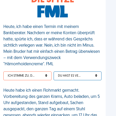
DIE SPITZE
Heute, ich habe einen Termin mit meinem
Bankberater. Nachdem er meine Konten überprüft
hatte, spürte ich, dass er während des Gesprächs
sichtlich verlegen war. Nein, ich bin nicht im Minus.
Mein Bruder hat mir einfach einen Betrag überwiesen
– mit dem Verwendungszweck
"Hämorrhoidencreme". FML
ICH STIMME ZU, DEIN LEBEN IST SCHEISSE
0
DU HAST ES VERDIENT
0
Heute habe ich einen Flohmarkt gemacht.
Vorbereitung des ganzen Krams, Auto beladen, um 5
Uhr aufgestanden, Stand aufgebaut, Sachen
ausgepackt, den ganzen Tag auf einem Stuhl
gesessen, abends wieder einpacken, um 17 Uhr das