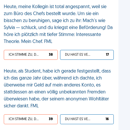
Heute, meine Kollegin ist total angespannt, weil sie
zum Büro des Chefs bestellt wurde. Um sie ein
bisschen zu beruhigen, sage ich zu ihr: Mach's wie
Sylvia — schluck, und du kriegst eine Beförderung! Da
höre ich plötzlich mit tiefer Stimme: Interessante
Theorie. Mein Chef. FML
ICH STIMME ZU, DEIN LEBEN IST SCHEISSE
38
DU HAST ES VERDIENT
17
Heute, als Student, habe ich gerade festgestellt, dass
ich das ganze Jahr über, während ich dachte, ich
überweise mir Geld auf mein anderes Konto, es
stattdessen an einen völlig unbekannten Fremden
überwiesen habe, der seinem anonymen Wohltäter
sicher dankt. FML
ICH STIMME ZU, DEIN LEBEN IST SCHEISSE
39
DU HAST ES VERDIENT
16