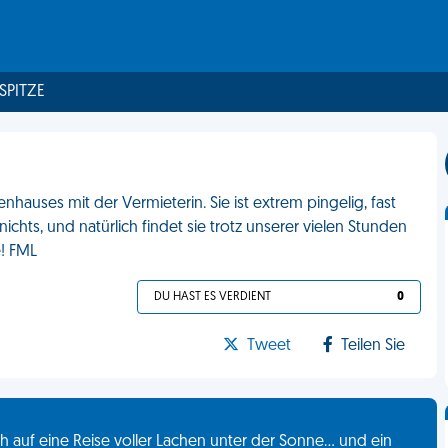
 SPITZE
hauses mit der Vermieterin. Sie ist extrem pingelig, fast
ichts, und natürlich findet sie trotz unserer vielen Stunden
e! FML
DU HAST ES VERDIENT
0
Tweet
Teilen Sie
 auf eine Reise voller Lachen unter der Sonne... und ein