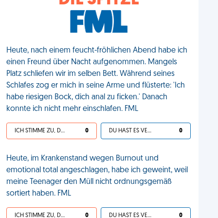
DIE SPITZE
Heute, nach einem feucht-fröhlichen Abend habe ich
einen Freund über Nacht aufgenommen. Mangels
Platz schliefen wir im selben Bett. Während seines
Schlafes zog er mich in seine Arme und flüsterte: 'Ich
habe riesigen Bock, dich anal zu ficken.' Danach
konnte ich nicht mehr einschlafen. FML
ICH STIMME ZU, DEIN LEBEN IST SCHEISSE
0
DU HAST ES VERDIENT
0
Heute, im Krankenstand wegen Burnout und
emotional total angeschlagen, habe ich geweint, weil
meine Teenager den Müll nicht ordnungsgemäß
sortiert haben. FML
ICH STIMME ZU, DEIN LEBEN IST SCHEISSE
0
DU HAST ES VERDIENT
0