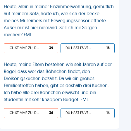
Heute, allein in meiner Einzimmerwohnung, gemütlich
auf meinem Sofa, hörte ich, wie sich der Deckel
meines Mülleimers mit Bewegungssensor öffnete.
Außer mir ist hier niemand. Soll ich mir Sorgen
machen? FML
ICH STIMME ZU, DEIN LEBEN IST SCHEISSE
39
DU HAST ES VERDIENT
18
Heute, meine Eltern bestehen wie seit Jahren auf der
Regel, dass wer das Böhnchen findet, den
Dreikönigskuchen bezahlt. Da wir ein großes
Familientreffen haben, gibt es deshalb drei Kuchen.
Ich habe alle drei Böhnchen erwischt und bin
Studentin mit sehr knappem Budget. FML
ICH STIMME ZU, DEIN LEBEN IST SCHEISSE
36
DU HAST ES VERDIENT
14