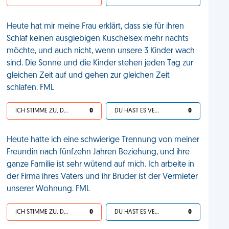
Heute hat mir meine Frau erklärt, dass sie für ihren
Schlaf keinen ausgiebigen Kuschelsex mehr nachts
möchte, und auch nicht, wenn unsere 3 Kinder wach
sind. Die Sonne und die Kinder stehen jeden Tag zur
gleichen Zeit auf und gehen zur gleichen Zeit
schlafen. FML
ICH STIMME ZU, DEIN LEBEN IST SCHEISSE
0
DU HAST ES VERDIENT
0
Heute hatte ich eine schwierige Trennung von meiner
Freundin nach fünfzehn Jahren Beziehung, und ihre
ganze Familie ist sehr wütend auf mich. Ich arbeite in
der Firma ihres Vaters und ihr Bruder ist der Vermieter
unserer Wohnung. FML
ICH STIMME ZU, DEIN LEBEN IST SCHEISSE
0
DU HAST ES VERDIENT
0