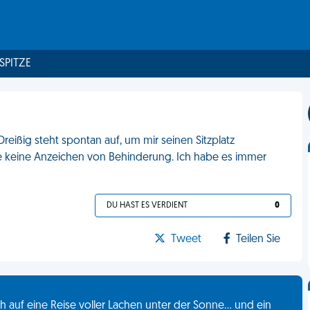
 SPITZE
reißig steht spontan auf, um mir seinen Sitzplatz
abe keine Anzeichen von Behinderung. Ich habe es immer
DU HAST ES VERDIENT
0
Tweet
Teilen Sie
 auf eine Reise voller Lachen unter der Sonne... und ein