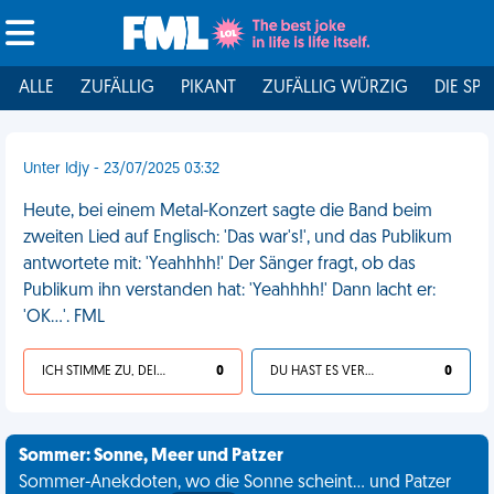
ALLE
ZUFÄLLIG
PIKANT
ZUFÄLLIG WÜRZIG
DIE SPI
Unter Idjy - 23/07/2025 03:32
Heute, bei einem Metal-Konzert sagte die Band beim
zweiten Lied auf Englisch: 'Das war's!', und das Publikum
antwortete mit: 'Yeahhhh!' Der Sänger fragt, ob das
Publikum ihn verstanden hat: 'Yeahhhh!' Dann lacht er:
'OK…'. FML
ICH STIMME ZU, DEIN LEBEN IST SCHEISSE
0
DU HAST ES VERDIENT
0
Sommer: Sonne, Meer und Patzer
Sommer-Anekdoten, wo die Sonne scheint... und Patzer