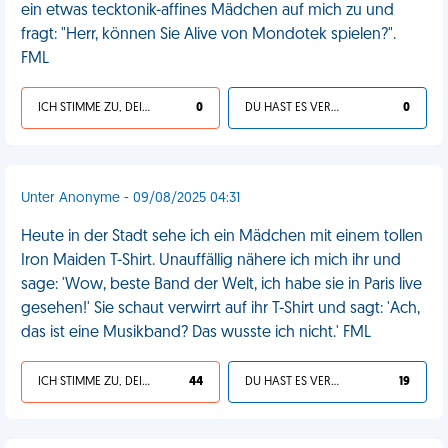
ein etwas tecktonik-affines Mädchen auf mich zu und
fragt: "Herr, können Sie Alive von Mondotek spielen?".
FML
ICH STIMME ZU, DEIN LEBEN IST SCHEISSE
0
DU HAST ES VERDIENT
0
Unter Anonyme - 09/08/2025 04:31
Heute in der Stadt sehe ich ein Mädchen mit einem tollen
Iron Maiden T-Shirt. Unauffällig nähere ich mich ihr und
sage: 'Wow, beste Band der Welt, ich habe sie in Paris live
gesehen!' Sie schaut verwirrt auf ihr T-Shirt und sagt: 'Ach,
das ist eine Musikband? Das wusste ich nicht.' FML
ICH STIMME ZU, DEIN LEBEN IST SCHEISSE
44
DU HAST ES VERDIENT
19