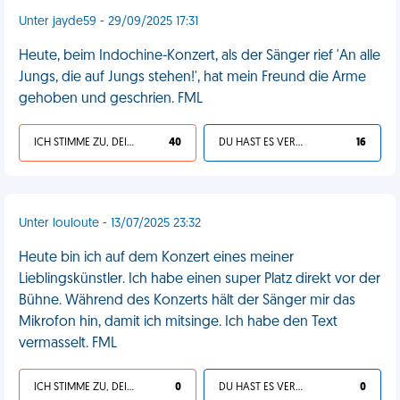
Unter jayde59 - 29/09/2025 17:31
Heute, beim Indochine-Konzert, als der Sänger rief 'An alle
Jungs, die auf Jungs stehen!', hat mein Freund die Arme
gehoben und geschrien. FML
ICH STIMME ZU, DEIN LEBEN IST SCHEISSE
40
DU HAST ES VERDIENT
16
Unter louloute - 13/07/2025 23:32
Heute bin ich auf dem Konzert eines meiner
Lieblingskünstler. Ich habe einen super Platz direkt vor der
Bühne. Während des Konzerts hält der Sänger mir das
Mikrofon hin, damit ich mitsinge. Ich habe den Text
vermasselt. FML
ICH STIMME ZU, DEIN LEBEN IST SCHEISSE
0
DU HAST ES VERDIENT
0