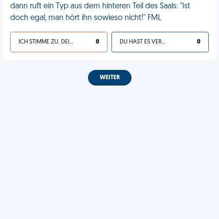
dann ruft ein Typ aus dem hinteren Teil des Saals: "Ist
doch egal, man hört ihn sowieso nicht!" FML
ICH STIMME ZU, DEIN LEBEN IST SCHEISSE
0
DU HAST ES VERDIENT
0
WEITER