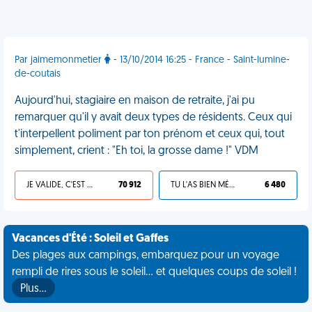
Par jaimemonmetier
- 13/10/2014 16:25 - France - Saint-lumine-
de-coutais
Aujourd'hui, stagiaire en maison de retraite, j'ai pu
remarquer qu'il y avait deux types de résidents. Ceux qui
t'interpellent poliment par ton prénom et ceux qui, tout
simplement, crient : "Eh toi, la grosse dame !" VDM
JE VALIDE, C'EST UNE VDM
70 912
TU L'AS BIEN MÉRITÉ
6 480
Vacances d'Été : Soleil et Gaffes
Des plages aux campings, embarquez pour un voyage
rempli de rires sous le soleil... et quelques coups de soleil !
Plus…