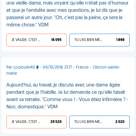
une vieille dame, mais voyant qu'elle n'était pas d'humeur
et que je l'embête avec mes questions, je lui dis que je
passerai un autre jour. "Oh, c'est pas la peine, ça sera la
même chose." VDM
JE VALIDE, C'EST UNE VDM
16 095
TU L'AS BIEN MÉRITÉ
1 898
Par Louloute40
- 04/10/2016 21:17 - France - Oloron-sainte-
marie
Aujourd'hui, au travail, je discute avec une dame âgée
pendant que je l'habille. Je lui demande ce qu'elle faisait
avant sa retraite. "Comme vous ! - Vous étiez infirmière ? -
Non, domestique." VDM
JE VALIDE, C'EST UNE VDM
29 520
TU L'AS BIEN MÉRITÉ
2 020