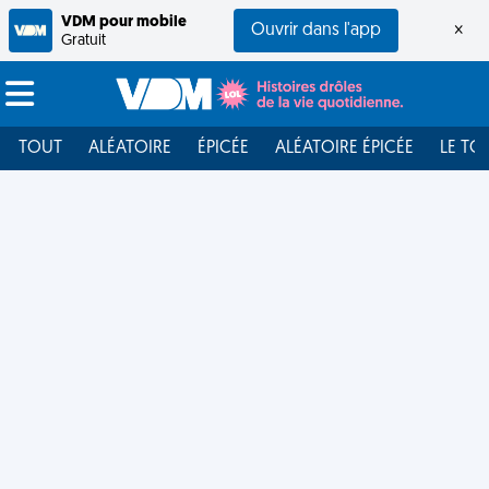
VDM pour mobile
Ouvrir dans l'app
×
Gratuit
TOUT
ALÉATOIRE
ÉPICÉE
ALÉATOIRE ÉPICÉE
LE TO