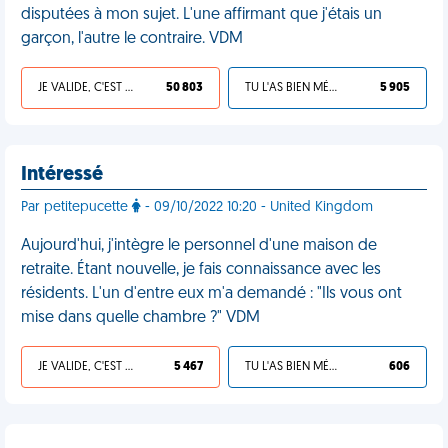
disputées à mon sujet. L'une affirmant que j'étais un
garçon, l'autre le contraire. VDM
JE VALIDE, C'EST UNE VDM
50 803
TU L'AS BIEN MÉRITÉ
5 905
Intéressé
Par petitepucette
- 09/10/2022 10:20 - United Kingdom
Aujourd'hui, j'intègre le personnel d'une maison de
retraite. Étant nouvelle, je fais connaissance avec les
résidents. L'un d'entre eux m'a demandé : "Ils vous ont
mise dans quelle chambre ?" VDM
JE VALIDE, C'EST UNE VDM
5 467
TU L'AS BIEN MÉRITÉ
606