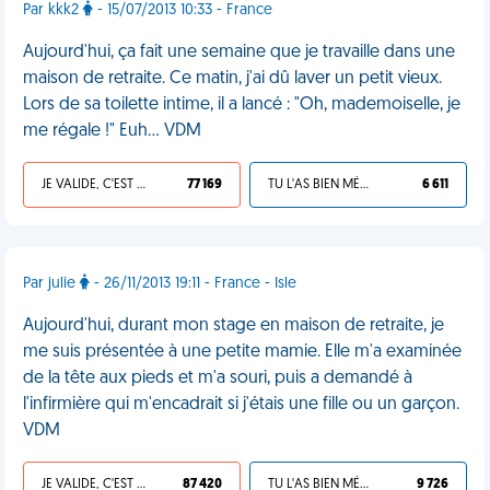
Par kkk2
- 15/07/2013 10:33 - France
Aujourd'hui, ça fait une semaine que je travaille dans une
maison de retraite. Ce matin, j'ai dû laver un petit vieux.
Lors de sa toilette intime, il a lancé : "Oh, mademoiselle, je
me régale !" Euh... VDM
JE VALIDE, C'EST UNE VDM
77 169
TU L'AS BIEN MÉRITÉ
6 611
Par julie
- 26/11/2013 19:11 - France - Isle
Aujourd'hui, durant mon stage en maison de retraite, je
me suis présentée à une petite mamie. Elle m'a examinée
de la tête aux pieds et m'a souri, puis a demandé à
l'infirmière qui m'encadrait si j'étais une fille ou un garçon.
VDM
JE VALIDE, C'EST UNE VDM
87 420
TU L'AS BIEN MÉRITÉ
9 726