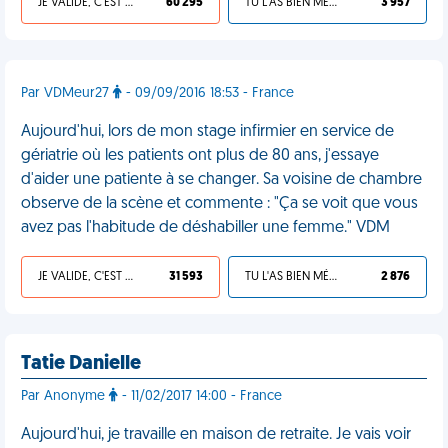
JE VALIDE, C'EST UNE VDM
60 295
TU L'AS BIEN MÉRITÉ
3 957
Par VDMeur27
- 09/09/2016 18:53 - France
Aujourd'hui, lors de mon stage infirmier en service de
gériatrie où les patients ont plus de 80 ans, j'essaye
d'aider une patiente à se changer. Sa voisine de chambre
observe de la scène et commente : "Ça se voit que vous
avez pas l'habitude de déshabiller une femme." VDM
JE VALIDE, C'EST UNE VDM
31 593
TU L'AS BIEN MÉRITÉ
2 876
Tatie Danielle
Par Anonyme
- 11/02/2017 14:00 - France
Aujourd'hui, je travaille en maison de retraite. Je vais voir