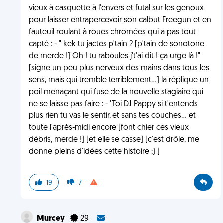
vieux à casquette à l'envers et futal sur les genoux
pour laisser entrapercevoir son calbut Freegun et en
fauteuil roulant à roues chromées qui a pas tout
capté : - " kek tu jactes p'tain ? [p'tain de sonotone
de merde !] Oh ! tu raboules j't'ai dit ! ça urge là !"
[signe un peu plus nerveux des mains dans tous les
sens, mais qui tremble terriblement...] la réplique un
poil menaçant qui fuse de la nouvelle stagiaire qui
ne se laisse pas faire : - "Toi DJ Pappy si t'entends
plus rien tu vas le sentir, et sans tes couches... et
toute l'après-midi encore [font chier ces vieux
débris, merde !] [et elle se casse] [c'est drôle, me
donne pleins d'idées cette histoire ;) ]
19
7
Murcey
29