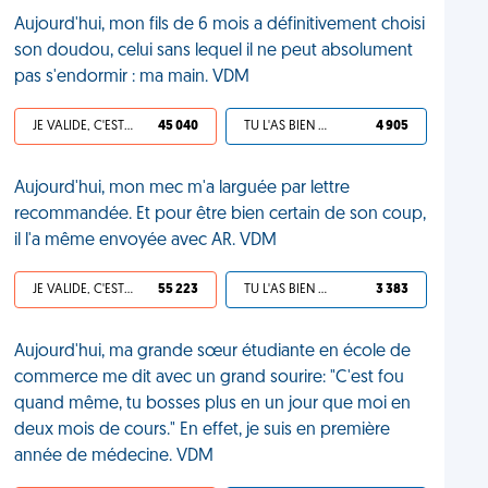
Aujourd'hui, mon fils de 6 mois a définitivement choisi
son doudou, celui sans lequel il ne peut absolument
pas s'endormir : ma main. VDM
JE VALIDE, C'EST UNE VDM
45 040
TU L'AS BIEN MÉRITÉ
4 905
Aujourd'hui, mon mec m'a larguée par lettre
recommandée. Et pour être bien certain de son coup,
il l'a même envoyée avec AR. VDM
JE VALIDE, C'EST UNE VDM
55 223
TU L'AS BIEN MÉRITÉ
3 383
Aujourd'hui, ma grande sœur étudiante en école de
commerce me dit avec un grand sourire: "C'est fou
quand même, tu bosses plus en un jour que moi en
deux mois de cours." En effet, je suis en première
année de médecine. VDM