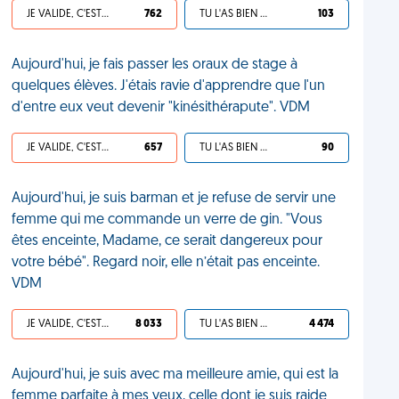
JE VALIDE, C'EST UNE VDM
762
TU L'AS BIEN MÉRITÉ
103
Aujourd'hui, je fais passer les oraux de stage à
quelques élèves. J'étais ravie d'apprendre que l'un
d'entre eux veut devenir "kinésithérapute". VDM
JE VALIDE, C'EST UNE VDM
657
TU L'AS BIEN MÉRITÉ
90
Aujourd'hui, je suis barman et je refuse de servir une
femme qui me commande un verre de gin. "Vous
êtes enceinte, Madame, ce serait dangereux pour
votre bébé". Regard noir, elle n’était pas enceinte.
VDM
JE VALIDE, C'EST UNE VDM
8 033
TU L'AS BIEN MÉRITÉ
4 474
Aujourd'hui, je suis avec ma meilleure amie, qui est la
femme parfaite à mes yeux, celle dont je suis raide