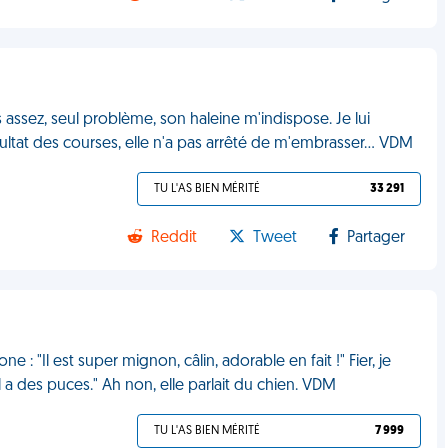
 assez, seul problème, son haleine m'indispose. Je lui
ultat des courses, elle n'a pas arrêté de m'embrasser... VDM
TU L'AS BIEN MÉRITÉ
33 291
Reddit
Tweet
Partager
: "Il est super mignon, câlin, adorable en fait !" Fier, je
a des puces." Ah non, elle parlait du chien. VDM
TU L'AS BIEN MÉRITÉ
7 999