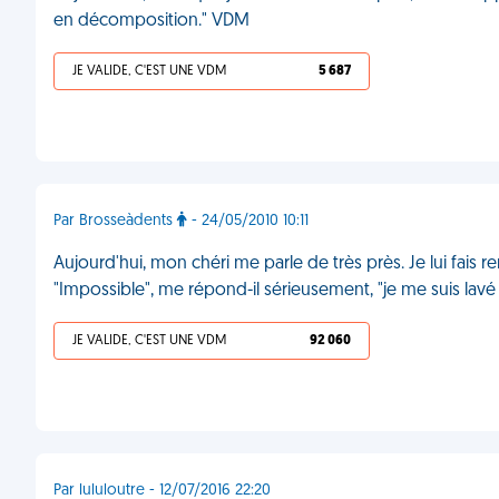
en décomposition." VDM
JE VALIDE, C'EST UNE VDM
5 687
Par Brosseàdents
- 24/05/2010 10:11
Aujourd'hui, mon chéri me parle de très près. Je lui fais
"Impossible", me répond-il sérieusement, "je me suis lavé
JE VALIDE, C'EST UNE VDM
92 060
Par lululoutre - 12/07/2016 22:20