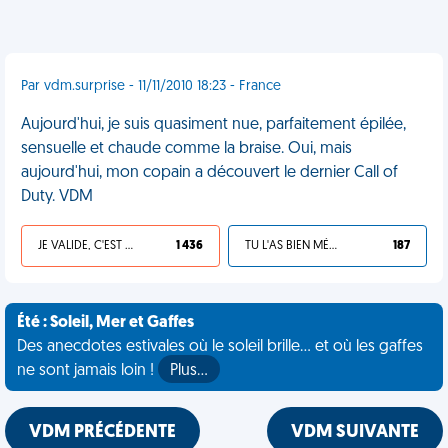
Par vdm.surprise - 11/11/2010 18:23 - France
Aujourd'hui, je suis quasiment nue, parfaitement épilée,
sensuelle et chaude comme la braise. Oui, mais
aujourd'hui, mon copain a découvert le dernier Call of
Duty. VDM
JE VALIDE, C'EST UNE VDM
1 436
TU L'AS BIEN MÉRITÉ
187
Été : Soleil, Mer et Gaffes
Des anecdotes estivales où le soleil brille... et où les gaffes
ne sont jamais loin !
Plus…
VDM PRÉCÉDENTE
VDM SUIVANTE