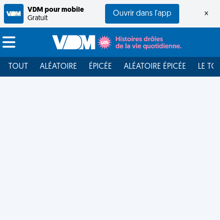
VDM pour mobile
Ouvrir dans l'app
×
Gratuit
TOUT
ALÉATOIRE
ÉPICÉE
ALÉATOIRE ÉPICÉE
LE TO