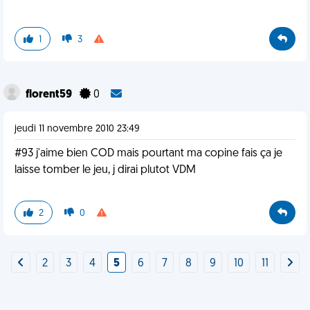
1
3
florent59
0
jeudi 11 novembre 2010 23:49
#93 j'aime bien COD mais pourtant ma copine fais ça je
laisse tomber le jeu, j dirai plutot VDM
2
0
2
3
4
5
6
7
8
9
10
11