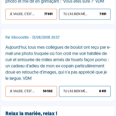
photo et me dit en grimaçant : "Vous êtes sûre ?" VDM
JE VALIDE, C'EST UNE VDM
77 691
TU L'AS BIEN MÉRITÉ
7 091
Par Kikounette - 13/08/2008 20:57
Aujourd'hui, tous mes collègues de boulot ont reçu par e-
mail une photo truquée où l'on croit me voir habillée de
cuir et entourée de mâles armés de fouets façon porno :
un cadeau d'adieu de mon ex-copain particulièrement
doué en retouche d'images, qui n'a pas apprécié que je
le largue. VDM
JE VALIDE, C'EST UNE VDM
50 592
TU L'AS BIEN MÉRITÉ
8 415
Relax la mariée, relax !