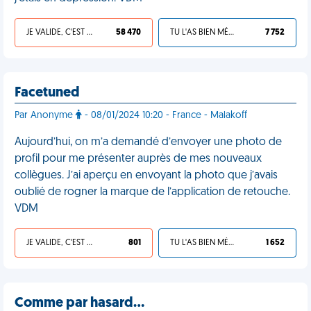
JE VALIDE, C'EST UNE VDM
58 470
TU L'AS BIEN MÉRITÉ
7 752
Facetuned
Par Anonyme
- 08/01/2024 10:20 - France - Malakoff
Aujourd’hui, on m’a demandé d’envoyer une photo de
profil pour me présenter auprès de mes nouveaux
collègues. J’ai aperçu en envoyant la photo que j’avais
oublié de rogner la marque de l’application de retouche.
VDM
JE VALIDE, C'EST UNE VDM
801
TU L'AS BIEN MÉRITÉ
1 652
Comme par hasard…