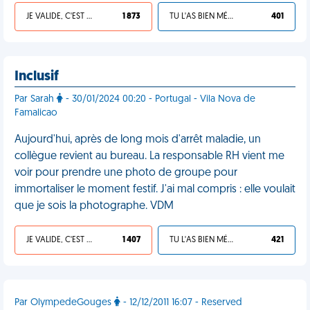
JE VALIDE, C'EST UNE VDM
1 873
TU L'AS BIEN MÉRITÉ
401
Inclusif
Par Sarah
- 30/01/2024 00:20 - Portugal - Vila Nova de
Famalicao
Aujourd'hui, après de long mois d'arrêt maladie, un
collègue revient au bureau. La responsable RH vient me
voir pour prendre une photo de groupe pour
immortaliser le moment festif. J'ai mal compris : elle voulait
que je sois la photographe. VDM
JE VALIDE, C'EST UNE VDM
1 407
TU L'AS BIEN MÉRITÉ
421
Par OlympedeGouges
- 12/12/2011 16:07 - Reserved