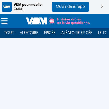
VDM pour mobile
Ouvrir dans l'app
×
Gratuit
TOUT
ALÉATOIRE
ÉPICÉE
ALÉATOIRE ÉPICÉE
LE TO