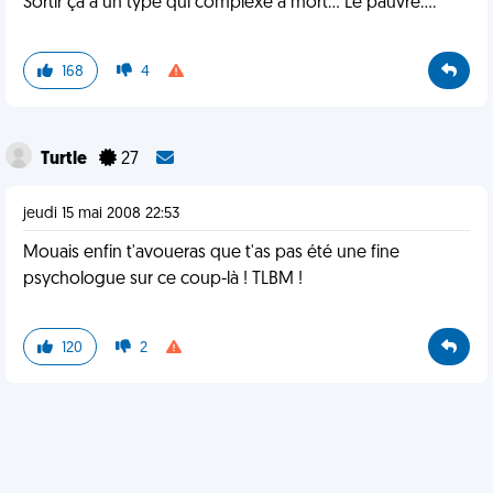
Sortir ça à un type qui complexe à mort... Le pauvre....
168
4
Turtle
27
jeudi 15 mai 2008 22:53
Mouais enfin t'avoueras que t'as pas été une fine
psychologue sur ce coup-là ! TLBM !
120
2