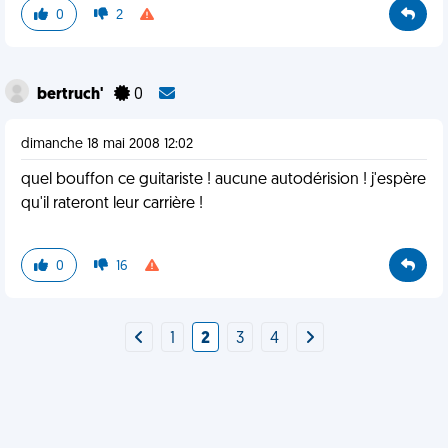
0
2
bertruch'
0
dimanche 18 mai 2008 12:02
quel bouffon ce guitariste ! aucune autodérision ! j'espère
qu'il rateront leur carrière !
0
16
1
2
3
4