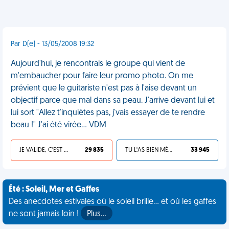
Par D(e) - 13/05/2008 19:32
Aujourd'hui, je rencontrais le groupe qui vient de
m'embaucher pour faire leur promo photo. On me
prévient que le guitariste n'est pas à l'aise devant un
objectif parce que mal dans sa peau. J'arrive devant lui et
lui sort "Allez t'inquiètes pas, j'vais essayer de te rendre
beau !" J'ai été virée... VDM
JE VALIDE, C'EST UNE VDM
29 835
TU L'AS BIEN MÉRITÉ
33 945
Été : Soleil, Mer et Gaffes
Des anecdotes estivales où le soleil brille... et où les gaffes
ne sont jamais loin !
Plus…