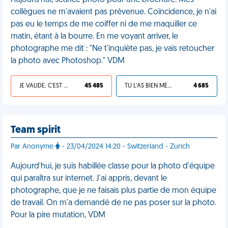
Aujourd'hui, séance photo pour une brochure. Mes
collègues ne m'avaient pas prévenue. Coïncidence, je n'ai
pas eu le temps de me coiffer ni de me maquiller ce
matin, étant à la bourre. En me voyant arriver, le
photographe me dit : "Ne t'inquiète pas, je vais retoucher
la photo avec Photoshop." VDM
JE VALIDE, C'EST UNE VDM
45 485
TU L'AS BIEN MÉRITÉ
4 685
Team spirit
Par Anonyme
- 23/04/2024 14:20 - Switzerland - Zurich
Aujourd'hui, je suis habillée classe pour la photo d'équipe
qui paraîtra sur internet. J'ai appris, devant le
photographe, que je ne faisais plus partie de mon équipe
de travail. On m'a demandé de ne pas poser sur la photo.
Pour la pire mutation, VDM