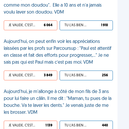
comme mon doudou". Elle a 10 ans et n’a jamais
voulu laver son doudou. VDM
JE VALIDE, C'EST UNE VDM
6 064
TU L'AS BIEN MÉRITÉ
1 910
Aujourd'hui, on peut enfin voir les appréciations
laissées par les profs sur Parcoursup : "Paul est attentif
en classe et fait des efforts pour progresser,…" Je ne
sais pas qui est Paul mais c’est pas moi. VDM
JE VALIDE, C'EST UNE VDM
3 849
TU L'AS BIEN MÉRITÉ
256
Aujourd'hui, je m'allonge à côté de mon fils de 3 ans
pour lui faire un câlin. Il me dit : "Maman, tu pues de la
bouche. Va te laver les dents." Je venais juste de me
les brosser. VDM
JE VALIDE, C'EST UNE VDM
1 139
TU L'AS BIEN MÉRITÉ
440