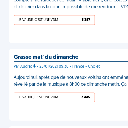
comptais me rattraper ce matin. Visiblement, cinq colocs
et de crier dans la cour. Impossible de me rendormir. V
JE VALIDE, C'EST UNE VDM
3 387
Grasse mat' du dimanche
Par Audric
- 25/01/2021 09:30 - France - Cholet
Aujourd'hui, après que de nouveaux voisins ont emménag
réveillé par de la musique à 8h00 ce dimanche matin. Ç
JE VALIDE, C'EST UNE VDM
3 445