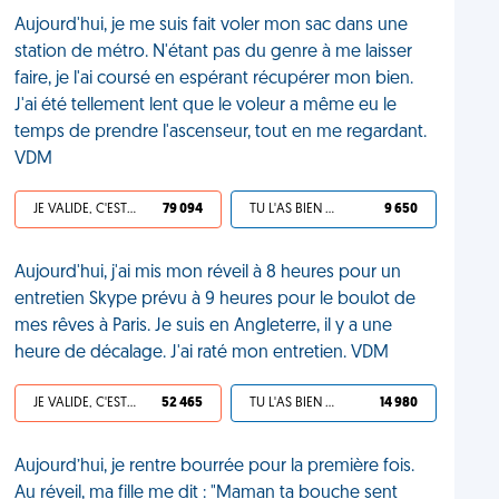
Aujourd'hui, je me suis fait voler mon sac dans une
station de métro. N'étant pas du genre à me laisser
faire, je l'ai coursé en espérant récupérer mon bien.
J'ai été tellement lent que le voleur a même eu le
temps de prendre l'ascenseur, tout en me regardant.
VDM
JE VALIDE, C'EST UNE VDM
79 094
TU L'AS BIEN MÉRITÉ
9 650
Aujourd'hui, j'ai mis mon réveil à 8 heures pour un
entretien Skype prévu à 9 heures pour le boulot de
mes rêves à Paris. Je suis en Angleterre, il y a une
heure de décalage. J'ai raté mon entretien. VDM
JE VALIDE, C'EST UNE VDM
52 465
TU L'AS BIEN MÉRITÉ
14 980
Aujourd’hui, je rentre bourrée pour la première fois.
Au réveil, ma fille me dit : "Maman ta bouche sent