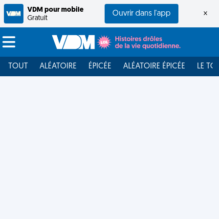
VDM pour mobile
Ouvrir dans l'app
×
Gratuit
TOUT
ALÉATOIRE
ÉPICÉE
ALÉATOIRE ÉPICÉE
LE TO