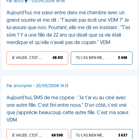
Par abcd
- 03/04/2008 18:56
Aujourd'hui, ma sœur entre dans ma chambre avec un
grand sourire et me dit : "T'aurais pas écrit une VDM ?" Je
lui assure que non. Pourtant, elle me dit en insistant : "T'es
sûre ? Y a une fille de 22 ans qui disait que sa vie était
merdique et qu'elle n'avait pas de copain." VDM
JE VALIDE, C'EST UNE VDM
48 413
TU L'AS BIEN MÉRITÉ
3 448
Par anonyme - 20/09/2008 14:13
Aujourd'hui, SMS de ma copine : "Je t'ai vu au ciné avec
une autre fille. C'est fini entre nous." D'un côté, c'est vrai
que j'apprécie beaucoup cette autre fille. C'est ma sœur.
VDM
JE VALIDE, C'EST UNE VDM
68 598
TU L'AS BIEN MÉRITÉ
3 637