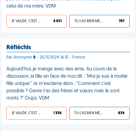
celui de ma mère. VDM
JE VALIDE, C'EST UNE VDM
6 831
TU L'AS BIEN MÉRITÉ
787
Réfléchis
Par Anonyme
- 25/11/2024 16:15 - France
Aujourd'hui, je mange avec des amis. Au cours de la
discussion, la fille en face de moi dit : "Moi je suis à moitié
fille unique." Je m'exclame alors : "Comment c'est
possible ? Genre t'as des frères et sœurs mais ils sont
morts ?" Oups. VDM
JE VALIDE, C'EST UNE VDM
1 356
TU L'AS BIEN MÉRITÉ
839