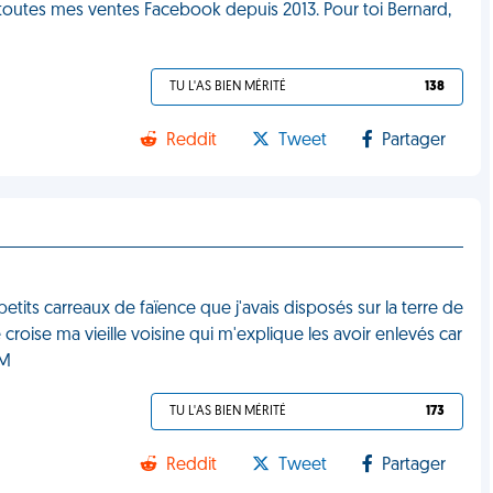
r toutes mes ventes Facebook depuis 2013. Pour toi Bernard,
TU L'AS BIEN MÉRITÉ
138
Reddit
Tweet
Partager
etits carreaux de faïence que j'avais disposés sur la terre de
 croise ma vieille voisine qui m'explique les avoir enlevés car
DM
TU L'AS BIEN MÉRITÉ
173
Reddit
Tweet
Partager