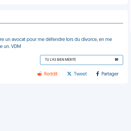
re un avocat pour me défendre lors du divorce, en me
ême un. VDM
TU L'AS BIEN MÉRITÉ
91
Reddit
Tweet
Partager