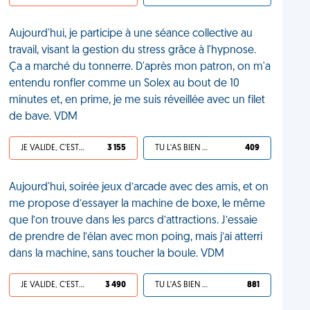
Aujourd'hui, je participe à une séance collective au
travail, visant la gestion du stress grâce à l'hypnose.
Ça a marché du tonnerre. D'après mon patron, on m'a
entendu ronfler comme un Solex au bout de 10
minutes et, en prime, je me suis réveillée avec un filet
de bave. VDM
JE VALIDE, C'EST UNE VDM
3 155
TU L'AS BIEN MÉRITÉ
409
Aujourd'hui, soirée jeux d’arcade avec des amis, et on
me propose d’essayer la machine de boxe, le même
que l’on trouve dans les parcs d’attractions. J’essaie
de prendre de l’élan avec mon poing, mais j’ai atterri
dans la machine, sans toucher la boule. VDM
JE VALIDE, C'EST UNE VDM
3 490
TU L'AS BIEN MÉRITÉ
881