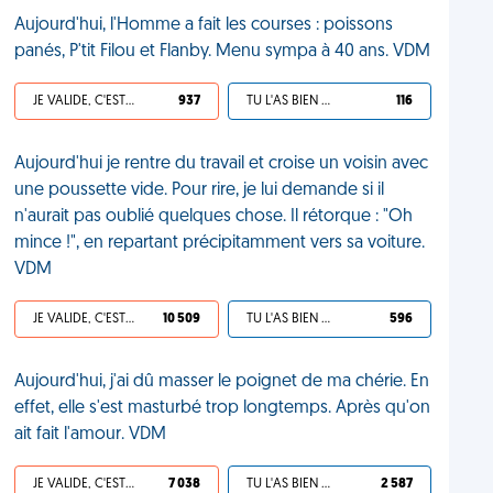
Aujourd'hui, l'Homme a fait les courses : poissons
panés, P'tit Filou et Flanby. Menu sympa à 40 ans. VDM
JE VALIDE, C'EST UNE VDM
937
TU L'AS BIEN MÉRITÉ
116
Aujourd'hui je rentre du travail et croise un voisin avec
une poussette vide. Pour rire, je lui demande si il
n'aurait pas oublié quelques chose. Il rétorque : "Oh
mince !", en repartant précipitamment vers sa voiture.
VDM
JE VALIDE, C'EST UNE VDM
10 509
TU L'AS BIEN MÉRITÉ
596
Aujourd'hui, j'ai dû masser le poignet de ma chérie. En
effet, elle s'est masturbé trop longtemps. Après qu'on
ait fait l'amour. VDM
JE VALIDE, C'EST UNE VDM
7 038
TU L'AS BIEN MÉRITÉ
2 587