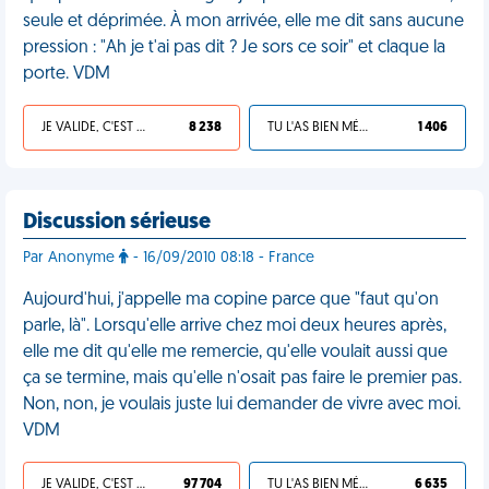
seule et déprimée. À mon arrivée, elle me dit sans aucune
pression : "Ah je t'ai pas dit ? Je sors ce soir" et claque la
porte. VDM
JE VALIDE, C'EST UNE VDM
8 238
TU L'AS BIEN MÉRITÉ
1 406
Discussion sérieuse
Par Anonyme
- 16/09/2010 08:18 - France
Aujourd'hui, j'appelle ma copine parce que "faut qu'on
parle, là". Lorsqu'elle arrive chez moi deux heures après,
elle me dit qu'elle me remercie, qu'elle voulait aussi que
ça se termine, mais qu'elle n'osait pas faire le premier pas.
Non, non, je voulais juste lui demander de vivre avec moi.
VDM
JE VALIDE, C'EST UNE VDM
97 704
TU L'AS BIEN MÉRITÉ
6 635