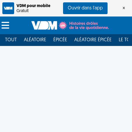
VDM pour mobile
Ouvrir dans l'app
×
Gratuit
TOUT
ALÉATOIRE
ÉPICÉE
ALÉATOIRE ÉPICÉE
LE TO