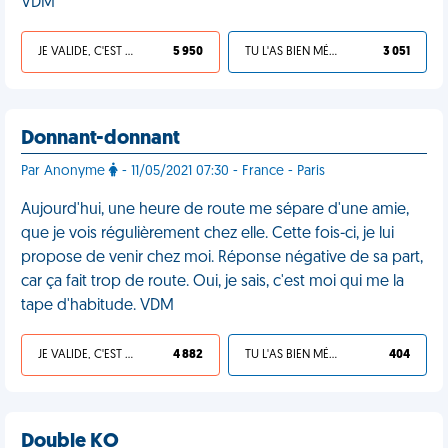
VDM
JE VALIDE, C'EST UNE VDM
5 950
TU L'AS BIEN MÉRITÉ
3 051
Donnant-donnant
Par Anonyme
- 11/05/2021 07:30 - France - Paris
Aujourd'hui, une heure de route me sépare d'une amie,
que je vois régulièrement chez elle. Cette fois-ci, je lui
propose de venir chez moi. Réponse négative de sa part,
car ça fait trop de route. Oui, je sais, c'est moi qui me la
tape d'habitude. VDM
JE VALIDE, C'EST UNE VDM
4 882
TU L'AS BIEN MÉRITÉ
404
Double KO