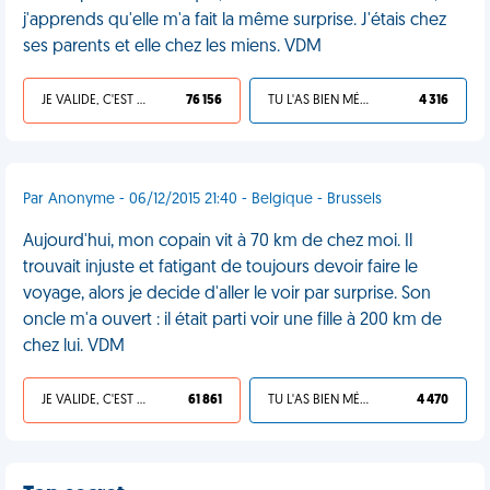
j'apprends qu'elle m'a fait la même surprise. J'étais chez
ses parents et elle chez les miens. VDM
JE VALIDE, C'EST UNE VDM
76 156
TU L'AS BIEN MÉRITÉ
4 316
Par Anonyme - 06/12/2015 21:40 - Belgique - Brussels
Aujourd'hui, mon copain vit à 70 km de chez moi. Il
trouvait injuste et fatigant de toujours devoir faire le
voyage, alors je decide d'aller le voir par surprise. Son
oncle m'a ouvert : il était parti voir une fille à 200 km de
chez lui. VDM
JE VALIDE, C'EST UNE VDM
61 861
TU L'AS BIEN MÉRITÉ
4 470