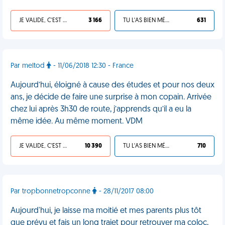
JE VALIDE, C'EST UNE VDM
3 166
TU L'AS BIEN MÉRITÉ
631
Par meltod
- 11/06/2018 12:30 - France
Aujourd’hui, éloigné à cause des études et pour nos deux
ans, je décide de faire une surprise à mon copain. Arrivée
chez lui après 3h30 de route, j’apprends qu’il a eu la
même idée. Au même moment. VDM
JE VALIDE, C'EST UNE VDM
10 390
TU L'AS BIEN MÉRITÉ
710
Par tropbonnetropconne
- 28/11/2017 08:00
Aujourd'hui, je laisse ma moitié et mes parents plus tôt
que prévu et fais un long trajet pour retrouver ma coloc,