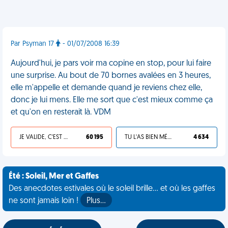
Par Psyman 17
- 01/07/2008 16:39
Aujourd'hui, je pars voir ma copine en stop, pour lui faire
une surprise. Au bout de 70 bornes avalées en 3 heures,
elle m'appelle et demande quand je reviens chez elle,
donc je lui mens. Elle me sort que c'est mieux comme ça
et qu'on en resterait là. VDM
JE VALIDE, C'EST UNE VDM
60 195
TU L'AS BIEN MÉRITÉ
4 634
Été : Soleil, Mer et Gaffes
Des anecdotes estivales où le soleil brille... et où les gaffes
ne sont jamais loin !
Plus…