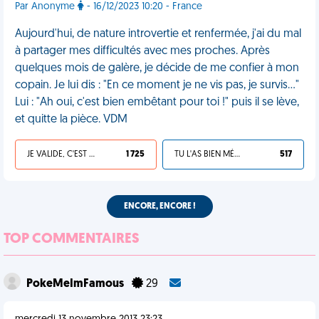
Par Anonyme
- 16/12/2023 10:20 - France
Aujourd'hui, de nature introvertie et renfermée, j'ai du mal
à partager mes difficultés avec mes proches. Après
quelques mois de galère, je décide de me confier à mon
copain. Je lui dis : "En ce moment je ne vis pas, je survis…"
Lui : "Ah oui, c'est bien embêtant pour toi !" puis il se lève,
et quitte la pièce. VDM
JE VALIDE, C'EST UNE VDM
1 725
TU L'AS BIEN MÉRITÉ
517
ENCORE, ENCORE !
TOP COMMENTAIRES
PokeMeImFamous
29