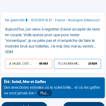
Par gastro100
- 13/11/2013 16:37 - France - Boulogne-billancourt
Aujourd'hui, j'en viens à regretter d'avoir accepté de vivre
en couple. Voilà quinze jours que pour rester
"romantique", je ne pète pas et m'empêche de faire le
moindre bruit aux toilettes. J'ai mal, très mal au ventre...
VDM
JE VALIDE, C'EST UNE VDM
85 063
TU L'AS BIEN MÉRITÉ
23 829
Été : Soleil, Mer et Gaffes
Des anecdotes estivales où le soleil brille... et où les gaffes
ne sont jamais loin !
Plus…