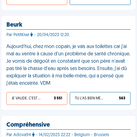
Beurk
Par PetitKiwi
- 20/04/2023 12:20
Aujourd'hui, chez mon copain, je vais aux toilettes car j'ai
mal au ventre à cause d'un problème de santé chronique.
Je vomis de dégoût en constatant que son père n'avait
pas tiré la chasse d'eau après ses besoins. Ensuite, j'ai dû
expliquer la situation à ma belle-mère, qui a pensé que
j'étais enceinte. VDM
JE VALIDE, C'EST UNE VDM
3 551
TU L'AS BIEN MÉRITÉ
563
Compréhensive
Par Adova94
- 14/02/2023 22:22 - Belgium - Brussels