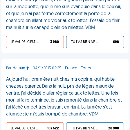
moindre nez qui coule, m'a engueulé parce que j'ai vomi
sur la moquette, que je me suis évanouie dans le couloir,
et que je n'ai pas fermé correctement la porte de la
chambre en allant me vider aux toilettes. J'essaie de finir
ma nuit sur le canapé plein de miettes. VDM
JE VALIDE, C'EST UNE VDM
3 980
TU L'AS BIEN MÉRITÉ
698
Par daman
- 04/11/2013 02:25 - France - Tours
Aujourd'hui, première nuit chez ma copine, qui habite
chez ses parents. Dans la nuit, pris de légers maux de
ventre, j'ai décidé d'aller régler ça aux toilettes. Une fois
mon affaire terminée, je suis remonté dans la chambre et
j'ai lâché un pet très bruyant en riant. La lumière s'est
allumée ; je m'étais trompé de chambre. VDM
JE VALIDE, C'EST UNE VDM
107 622
TU L'AS BIEN MÉRITÉ
28 908