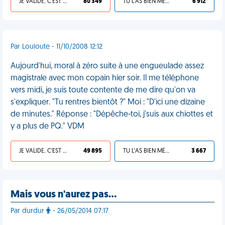
JE VALIDE, C'EST UNE VDM
80 349
TU L'AS BIEN MÉRITÉ
6 912
Par Louloute - 11/10/2008 12:12
Aujourd'hui, moral à zéro suite à une engueulade assez
magistrale avec mon copain hier soir. Il me téléphone
vers midi, je suis toute contente de me dire qu'on va
s'expliquer. "Tu rentres bientôt ?" Moi : "D'ici une dizaine
de minutes." Réponse : "Dépêche-toi, j'suis aux chiottes et
y a plus de PQ." VDM
JE VALIDE, C'EST UNE VDM
49 895
TU L'AS BIEN MÉRITÉ
3 667
Mais vous n'aurez pas…
Par durdur
- 26/05/2014 07:17