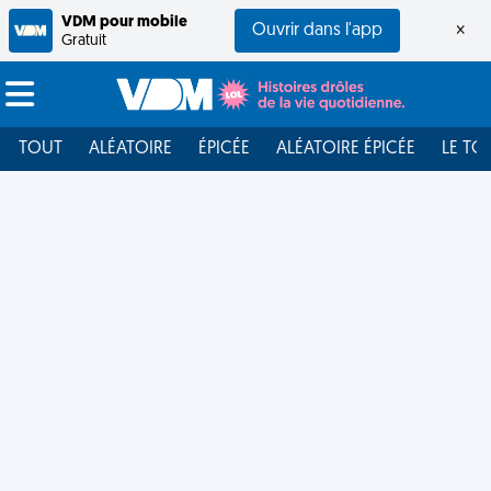
VDM pour mobile
Ouvrir dans l'app
×
Gratuit
TOUT
ALÉATOIRE
ÉPICÉE
ALÉATOIRE ÉPICÉE
LE TO