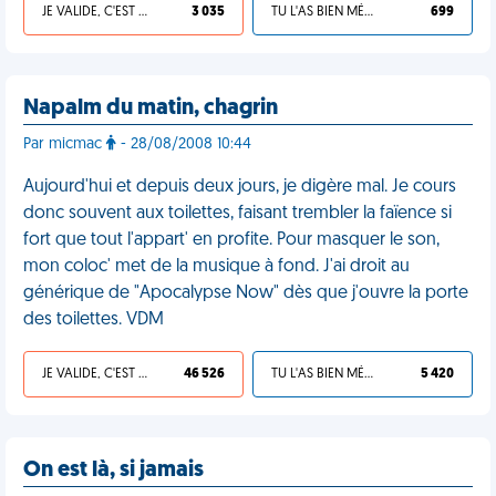
JE VALIDE, C'EST UNE VDM
3 035
TU L'AS BIEN MÉRITÉ
699
Napalm du matin, chagrin
Par micmac
- 28/08/2008 10:44
Aujourd'hui et depuis deux jours, je digère mal. Je cours
donc souvent aux toilettes, faisant trembler la faïence si
fort que tout l'appart' en profite. Pour masquer le son,
mon coloc' met de la musique à fond. J'ai droit au
générique de "Apocalypse Now" dès que j'ouvre la porte
des toilettes. VDM
JE VALIDE, C'EST UNE VDM
46 526
TU L'AS BIEN MÉRITÉ
5 420
On est là, si jamais