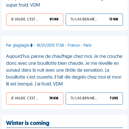
super froid. VDM
JE VALIDE, C'EST UNE VDM
91 149
TU L'AS BIEN MÉRITÉ
17 418
Par glaglagla
- 18/01/2013 17:58 - France - Paris
Aujourd'hui, panne de chauffage chez moi. Je me couche
donc avec une bouillotte bien chaude. Je me réveille en
sursaut dans la nuit avec une drôle de sensation. La
bouillotte s'est ouverte, il fait dix degrés chez moi et mon
lit est trempé. J'ai froid. VDM
JE VALIDE, C'EST UNE VDM
74 616
TU L'AS BIEN MÉRITÉ
7 295
Winter is coming