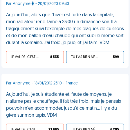
Par Anonyme
- 20/01/2020 09:30
Aujourd'hui, alors que l'hiver est rude dans la capitale,
mon radiateur rend l'âme à 23:00 un dimanche soir. Il a
tragiquement suivi l'exemple de mes plaques de cuissons
et de mon ballon d'eau chaude qui ont subi le même sort
durant la semaine. J'ai froid, je pue, et j'ai faim. VDM
JE VALIDE, C'EST UNE VDM
8 535
TU L'AS BIEN MÉRITÉ
599
Par Anonyme - 18/01/2012 23:10 - France
Aujourd'hui, je suis étudiante et, faute de moyens, je
n'allume pas le chauffage. Il fait très froid, mais je pensais
pouvoir m'en accommoder, jusqu'à ce matin... Il y a du
givre sur mon tapis. VDM
JE VALIDE, C'EST UNE VDM
73 995
TU L'AS BIEN MÉRITÉ
6 295