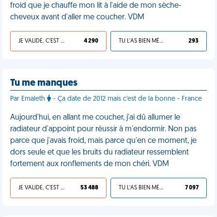
froid que je chauffe mon lit à l'aide de mon sèche-
cheveux avant d'aller me coucher. VDM
JE VALIDE, C'EST UNE VDM
4 290
TU L'AS BIEN MÉRITÉ
293
Tu me manques
Par Emaleth
- Ça date de 2012 mais c'est de la bonne - France
Aujourd'hui, en allant me coucher, j'ai dû allumer le
radiateur d'appoint pour réussir à m'endormir. Non pas
parce que j'avais froid, mais parce qu'en ce moment, je
dors seule et que les bruits du radiateur ressemblent
fortement aux ronflements de mon chéri. VDM
JE VALIDE, C'EST UNE VDM
53 488
TU L'AS BIEN MÉRITÉ
7 097