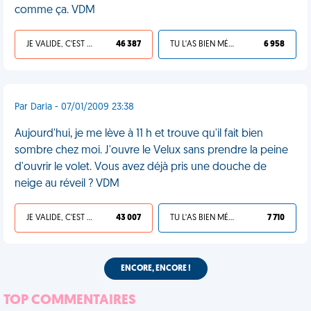
comme ça. VDM
JE VALIDE, C'EST UNE VDM
46 387
TU L'AS BIEN MÉRITÉ
6 958
Par Daria - 07/01/2009 23:38
Aujourd'hui, je me lève à 11 h et trouve qu'il fait bien
sombre chez moi. J'ouvre le Velux sans prendre la peine
d'ouvrir le volet. Vous avez déjà pris une douche de
neige au réveil ? VDM
JE VALIDE, C'EST UNE VDM
43 007
TU L'AS BIEN MÉRITÉ
7 710
ENCORE, ENCORE !
TOP COMMENTAIRES