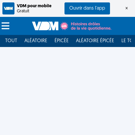
VDM pour mobile
Ouvrir dans l'app
×
Gratuit
TOUT
ALÉATOIRE
ÉPICÉE
ALÉATOIRE ÉPICÉE
LE TO