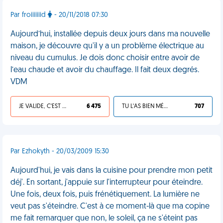
Par froiiiiiiid
- 20/11/2018 07:30
Aujourd’hui, installée depuis deux jours dans ma nouvelle
maison, je découvre qu'il y a un problème électrique au
niveau du cumulus. Je dois donc choisir entre avoir de
l’eau chaude et avoir du chauffage. Il fait deux degrés.
VDM
JE VALIDE, C'EST UNE VDM
6 475
TU L'AS BIEN MÉRITÉ
707
Par Ezhokyth - 20/03/2009 15:30
Aujourd'hui, je vais dans la cuisine pour prendre mon petit
déj'. En sortant, j'appuie sur l'interrupteur pour éteindre.
Une fois, deux fois, puis frénétiquement. La lumière ne
veut pas s'éteindre. C'est à ce moment-là que ma copine
me fait remarquer que non, le soleil, ça ne s'éteint pas