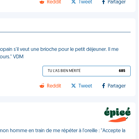
Reddit
Tweet
Partager
ain s'il veut une brioche pour le petit déjeuner. Il me
 jours." VDM
TU L'AS BIEN MÉRITÉ
685
Reddit
Tweet
Partager
 mon homme en train de me répéter à l'oreille : "Accepte la