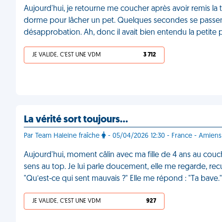
Aujourd'hui, je retourne me coucher après avoir remis la té
dorme pour lâcher un pet. Quelques secondes se passen
désapprobation. Ah, donc il avait bien entendu la petite 
JE VALIDE, C'EST UNE VDM
3 712
La vérité sort toujours…
Par Team Haleine fraîche
- 05/04/2026 12:30 - France - Amiens
Aujourd'hui, moment câlin avec ma fille de 4 ans au couch
sens au top. Je lui parle doucement, elle me regarde, recu
"Qu’est-ce qui sent mauvais ?" Elle me répond : "Ta bave
JE VALIDE, C'EST UNE VDM
927