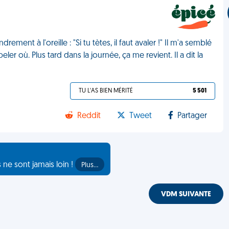
ent à l'oreille : "Si tu tètes, il faut avaler !" Il m'a semblé
r où. Plus tard dans la journée, ça me revient. Il a dit la
TU L'AS BIEN MÉRITÉ
5 501
Reddit
Tweet
Partager
s ne sont jamais loin !
Plus…
VDM SUIVANTE