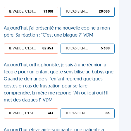
JE VALIDE, C'EST UNE VDM
73 918
TU L'AS BIEN MÉRITÉ
20 080
Aujourd'hui, j'ai présenté ma nouvelle copine à mon
père. Sa réaction : "C'est une blague ?" VDM
JE VALIDE, C'EST UNE VDM
82 353
TU L'AS BIEN MÉRITÉ
5 300
Aujourd'hui, orthophoniste, je suis à une réunion à
l'école pour un enfant que je sensibilise au babysigne.
Quand je demande si l'enfant reprend quelques
gestes en cas de frustration pour se faire
comprendre, la mère me répond "Ah oui oui oui ! Il
met des claques !" VDM
JE VALIDE, C'EST UNE VDM
743
TU L'AS BIEN MÉRITÉ
83
Aujourd'hui, élève aide-soignante, une patiente a