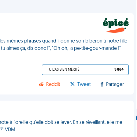
les mêmes phrases quand il donne son biberon à notre fille
, tu aimes ça, dis donc !", "Oh oh, la pe-tite-gour-mande !"
TU L'AS BIEN MÉRITÉ
5 864
Reddit
Tweet
Partager
e à l'oreille qu'elle doit se lever. En se réveillant, elle me
s ?" VDM