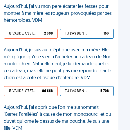
Aujourd'hui, j'ai vu mon père écarter les fesses pour
montrer à ma mère les rougeurs provoquées par ses
hémorroïdes. VDM
JE VALIDE, C'EST UNE VDM
2 308
TU L'AS BIEN MÉRITÉ
163
Aujourd'hui, je suis au téléphone avec ma mère. Elle
m'explique qu'elle vient d'acheter un cadeau de Noël
à notre chien. Naturellement, je lui demande quel est
ce cadeau, mais elle ne peut pas me répondre, car le
chien est à côté et risque d'entendre. VDM
JE VALIDE, C'EST UNE VDM
86 668
TU L'AS BIEN MÉRITÉ
5 708
Aujourd'hui, j'ai appris que l'on me surnommait
"Barres Parallèles" à cause de mon monosourcil et du
duvet qui orne le dessus de ma bouche. Je suis une
fille. VDM