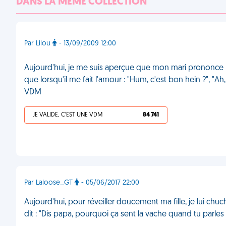
DANS LA MÊME COLLECTION
Par Lilou
- 13/09/2009 12:00
Aujourd'hui, je me suis aperçue que mon mari prononce 
que lorsqu'il me fait l'amour : "Hum, c'est bon hein ?", "Ah
VDM
JE VALIDE, C'EST UNE VDM
84 741
Par Laloose_GT
- 05/06/2017 22:00
Aujourd'hui, pour réveiller doucement ma fille, je lui chuchot
dit : "Dis papa, pourquoi ça sent la vache quand tu parle