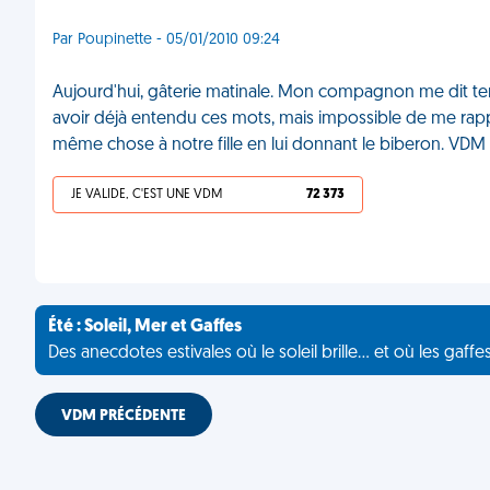
Par Poupinette - 05/01/2010 09:24
Aujourd'hui, gâterie matinale. Mon compagnon me dit tendrem
avoir déjà entendu ces mots, mais impossible de me rappele
même chose à notre fille en lui donnant le biberon. VDM
JE VALIDE, C'EST UNE VDM
72 373
Été : Soleil, Mer et Gaffes
Des anecdotes estivales où le soleil brille... et où les gaffe
VDM PRÉCÉDENTE