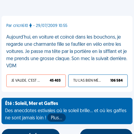
Par cricri610
- 29/07/2009 10:55
Aujourd'hui, en voiture et coincé dans les bouchons, je
regarde une charmante fille se faufiler en vélo entre les
voitures. Je passe ma tête par la portière en la sifflant et je
me prends une grosse claque. Son mec la suivait derrière.
VDM
JE VALIDE, C'EST UNE VDM
45 403
TU L'AS BIEN MÉRITÉ
106 584
Été : Soleil, Mer et Gaffes
Des anecdotes estivales où le soleil brille... et où les gaffes
ne sont jamais loin !
Plus…