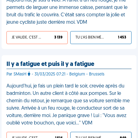
Aujourd'hui, je suis à vélo. À l’arrêt à un feu rouge, je me
permets de larguer une immense caisse, pensant que le
bruit du trafic le couvrira. C’était sans compter la jolie et
jeune cycliste juste derrière moi. VDM
JE VALIDE, C'EST UNE VDM
3 139
TU L'AS BIEN MÉRITÉ
1 453
Il y a fatigue et puis il y a fatigue
Par SMasH
- 31/03/2025 07:21 - Belgium - Brussels
Aujourd'hui, je fais un plein tard le soir, crevée après du
badminton. Un autre client à côté aux pompes. Sur le
chemin du retour, je remarque que sa voiture semble me
suivre. Arrivée à un feu rouge, le conducteur sort de sa
voiture, derrière moi. Je panique grave ! Lui : "Vous avez
oublié votre bouchon, que voici…" VDM