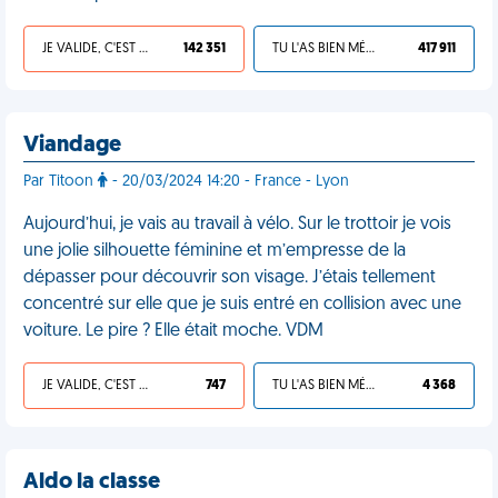
JE VALIDE, C'EST UNE VDM
142 351
TU L'AS BIEN MÉRITÉ
417 911
Viandage
Par Titoon
- 20/03/2024 14:20 - France - Lyon
Aujourd’hui, je vais au travail à vélo. Sur le trottoir je vois
une jolie silhouette féminine et m’empresse de la
dépasser pour découvrir son visage. J’étais tellement
concentré sur elle que je suis entré en collision avec une
voiture. Le pire ? Elle était moche. VDM
JE VALIDE, C'EST UNE VDM
747
TU L'AS BIEN MÉRITÉ
4 368
Aldo la classe