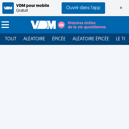
VDM pour mobile
Ouvrir dans l'app
×
Gratuit
TOUT
ALÉATOIRE
ÉPICÉE
ALÉATOIRE ÉPICÉE
LE TO