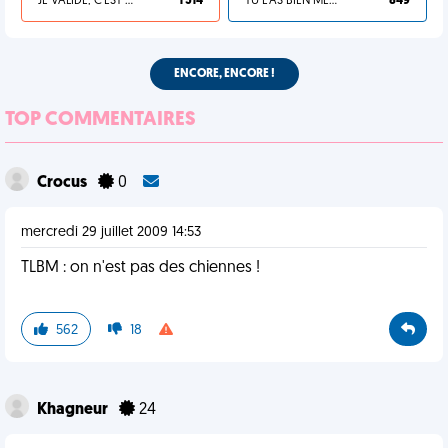
JE VALIDE, C'EST UNE VDM
1 514
TU L'AS BIEN MÉRITÉ
849
ENCORE, ENCORE !
TOP COMMENTAIRES
Crocus
0
mercredi 29 juillet 2009 14:53
TLBM : on n'est pas des chiennes !
562
18
Khagneur
24