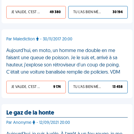
JE VALIDE, C'EST UNE VDM
49 380
TU L'AS BIEN MÉRITÉ
30 194
Par Malediction
- 30/11/2017 20:00
Aujourd'hui, en moto, un homme me double en me
faisant une queue de poisson. Je le suis et, arrivé à sa
hauteur, j'explose son rétroviseur d'un coup de poing.
C'était une voiture banalisée remplie de policiers. VDM
JE VALIDE, C'EST UNE VDM
9 174
TU L'AS BIEN MÉRITÉ
13 458
Le gaz de la honte
Par Anonyme
- 12/09/2021 20:00