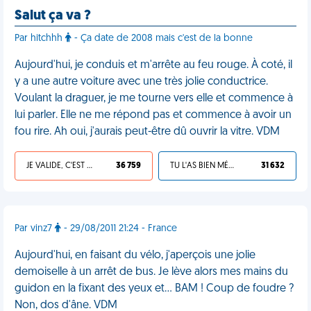
Salut ça va ?
Par hitchhh
- Ça date de 2008 mais c'est de la bonne
Aujourd'hui, je conduis et m'arrête au feu rouge. À coté, il
y a une autre voiture avec une très jolie conductrice.
Voulant la draguer, je me tourne vers elle et commence à
lui parler. Elle ne me répond pas et commence à avoir un
fou rire. Ah oui, j'aurais peut-être dû ouvrir la vitre. VDM
JE VALIDE, C'EST UNE VDM
36 759
TU L'AS BIEN MÉRITÉ
31 632
Par vinz7
- 29/08/2011 21:24 - France
Aujourd'hui, en faisant du vélo, j'aperçois une jolie
demoiselle à un arrêt de bus. Je lève alors mes mains du
guidon en la fixant des yeux et... BAM ! Coup de foudre ?
Non, dos d'âne. VDM