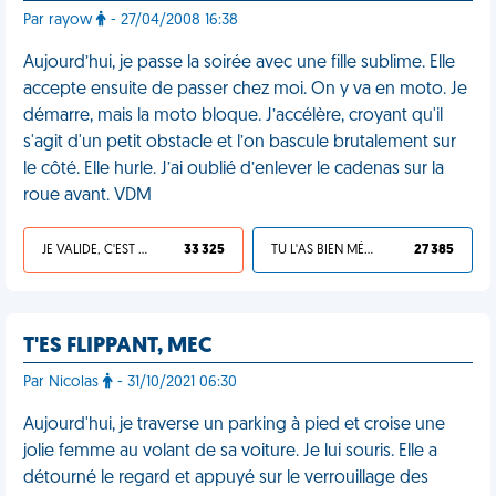
Par rayow
- 27/04/2008 16:38
Aujourd’hui, je passe la soirée avec une fille sublime. Elle
accepte ensuite de passer chez moi. On y va en moto. Je
démarre, mais la moto bloque. J’accélère, croyant qu'il
s'agit d'un petit obstacle et l’on bascule brutalement sur
le côté. Elle hurle. J’ai oublié d’enlever le cadenas sur la
roue avant. VDM
JE VALIDE, C'EST UNE VDM
33 325
TU L'AS BIEN MÉRITÉ
27 385
T'ES FLIPPANT, MEC
Par Nicolas
- 31/10/2021 06:30
Aujourd'hui, je traverse un parking à pied et croise une
jolie femme au volant de sa voiture. Je lui souris. Elle a
détourné le regard et appuyé sur le verrouillage des