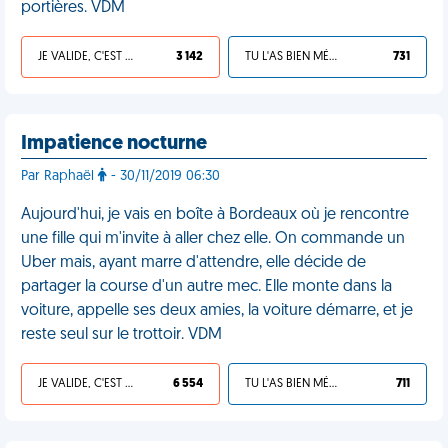
portières. VDM
JE VALIDE, C'EST UNE VDM
3 142
TU L'AS BIEN MÉRITÉ
731
Impatience nocturne
Par Raphaël
- 30/11/2019 06:30
Aujourd'hui, je vais en boîte à Bordeaux où je rencontre
une fille qui m'invite à aller chez elle. On commande un
Uber mais, ayant marre d'attendre, elle décide de
partager la course d'un autre mec. Elle monte dans la
voiture, appelle ses deux amies, la voiture démarre, et je
reste seul sur le trottoir. VDM
JE VALIDE, C'EST UNE VDM
6 554
TU L'AS BIEN MÉRITÉ
711